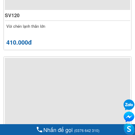
SV120
Vòi chén lạnh thân lớn
410.000đ
     Nhấn để gọi 
(0376 642 310)