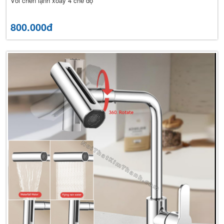
Vòi chén lạnh xoay 4 chế độ
800.000đ