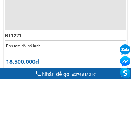
BT1221
Bồn tắm đôi có kính
18.500.000đ
     Nhấn để gọi 
(0376 642 310)
«
1
»
GIỚI THIỆU
Công Ty TNHH Sản Xuất Nội Thất Kim Thanh chuyên sản
xuất, thi công, phân phối các sản phẩm bồn tắm, chậu rửa