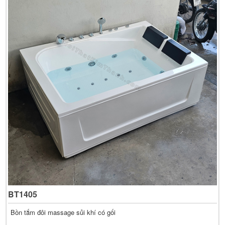
BT1405
Bồn tắm đôi massage sủi khí có gối