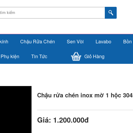
kính
Chậu Rửa Chén
Sen Vòi
Lavabo
Bồn
Phụ kiện
Tin Tức
Giỏ Hàng
Chậu rửa chén inox mờ 1 hộc 304
Giá: 1.200.000đ