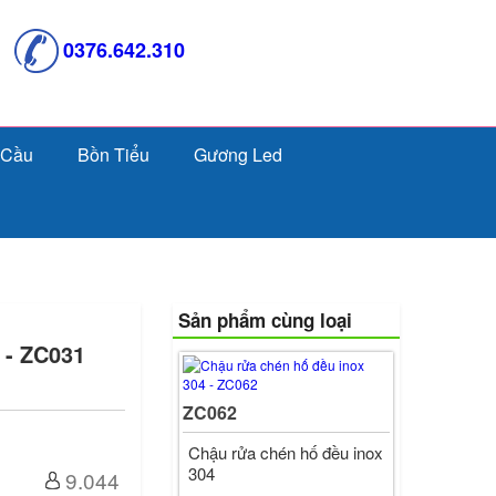
0376.642.310
 Cầu
Bồn Tiểu
Gương Led
Sản phẩm cùng loại
 - ZC031
ZC062
Chậu rửa chén hố đều inox
304
9.044