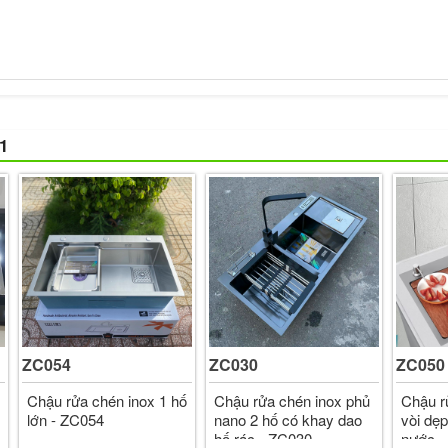
1
ZC054
ZC030
ZC050
Chậu rửa chén inox 1 hố
Chậu rửa chén inox phủ
Chậu r
lớn - ZC054
nano 2 hố có khay dao
vòi dẹp
hố rác - ZC030
nước -