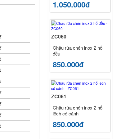
1.050.000đ
ZC060
đ
Chậu rửa chén inox 2 hố
đ
đều
đ
850.000đ
đ
đ
đ
ZC061
đ
Chậu rửa chén inox 2 hố
lệch có cánh
đ
850.000đ
đ