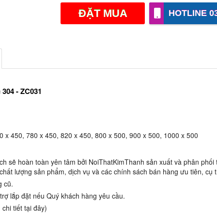
-
+
ĐẶT MUA
HOTLINE 03
-
+
 304 - ZC031
0 x 450, 780 x 450, 820 x 450, 800 x 500, 900 x 500, 1000 x 500
h sẽ hoàn toàn yên tâm bởi NoiThatKimThanh sản xuất và phân phối t
hất lượng sản phẩm, dịch vụ và các chính sách bán hàng ưu tiên, cụ t
g cũ.
ỗ trợ lắp đặt nếu Quý khách hàng yêu cầu.
hi tiết tại đây)