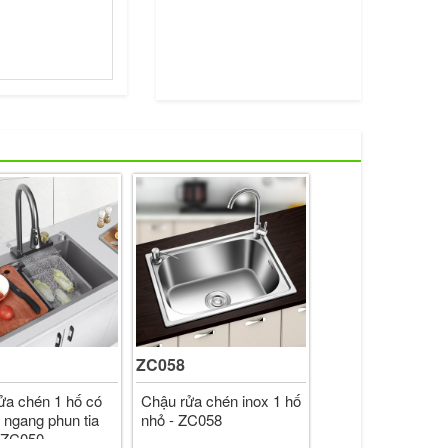
ZC058
ửa chén 1 hố có
Chậu rửa chén inox 1 hố
 ngang phun tia
nhỏ - ZC058
 ZC050