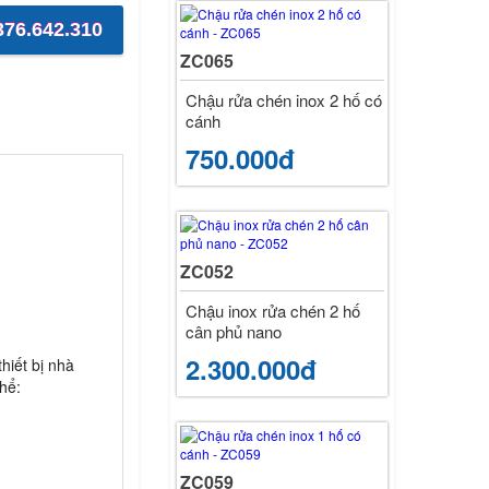
76.642.310
ZC065
Chậu rửa chén inox 2 hố có
cánh
750.000đ
ZC052
Chậu inox rửa chén 2 hố
cân phủ nano
2.300.000đ
hiết bị nhà
hể:
ZC059