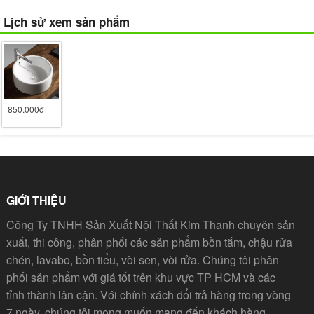
Lịch sử xem sản phẩm
850.000đ
GIỚI THIỆU
Công Ty TNHH Sản Xuất Nội Thất Kim Thanh chuyên sản
xuất, thi công, phân phối các sản phẩm bồn tắm, chậu rửa
chén, lavabo, bồn tiểu, vòi sen, vòi rửa. Chúng tôi phân
phối sản phẩm với giá tốt trên khu vực TP HCM và các
tỉnh thành lân cận. Với chính xách đổi trả hàng trong vòng
7 ngày, chúng tôi mong muốn mang đến khách hàng