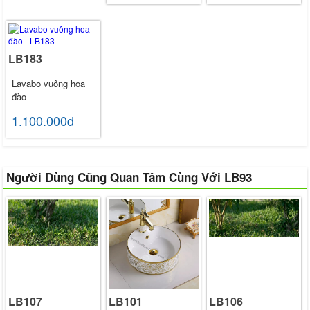
LB183
Lavabo vuông hoa
đào
1.100.000đ
Người Dùng Cũng Quan Tâm Cùng Với LB93
LB107
LB101
LB106