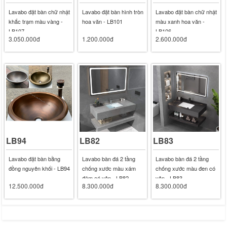
Lavabo đặt bàn chữ nhật
Lavabo đặt bàn hình tròn
Lavabo đặt bàn chữ nhật
khắc trạm màu vàng -
hoa văn - LB101
màu xanh hoa văn -
LB107
LB106
3.050.000đ
1.200.000đ
2.600.000đ
LB94
LB82
LB83
Lavabo đặt bàn bằng
Lavabo bàn đá 2 tầng
Lavabo bàn đá 2 tầng
đồng nguyên khối - LB94
chống xước màu xám
chống xước màu đen có
đậm có vân - LB82
vân - LB83
12.500.000đ
8.300.000đ
8.300.000đ