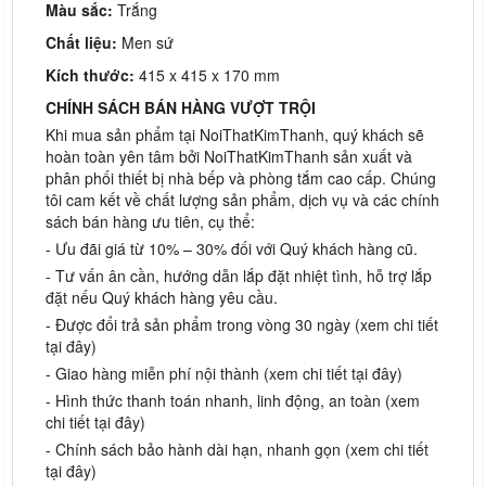
Màu sắc:
Trắng
Chất liệu:
Men sứ
Kích thước:
415 x 415 x 170 mm
CHÍNH SÁCH BÁN HÀNG VƯỢT TRỘI
Khi mua sản phẩm tại NoiThatKimThanh, quý khách sẽ
hoàn toàn yên tâm bởi NoiThatKimThanh sản xuất và
phân phối thiết bị nhà bếp và phòng tắm cao cấp. Chúng
tôi cam kết về chất lượng sản phẩm, dịch vụ và các chính
sách bán hàng ưu tiên, cụ thể:
- Ưu đãi giá từ 10% – 30% đối với Quý khách hàng cũ.
- Tư vấn ân cần, hướng dẫn lắp đặt nhiệt tình, hỗ trợ lắp
đặt nếu Quý khách hàng yêu cầu.
- Được đổi trả sản phẩm trong vòng 30 ngày (xem chi tiết
tại đây)
- Giao hàng miễn phí nội thành (xem chi tiết tại đây)
- Hình thức thanh toán nhanh, linh động, an toàn (xem
chi tiết tại đây)
- Chính sách bảo hành dài hạn, nhanh gọn (xem chi tiết
tại đây)