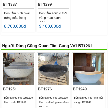
BT1387
BT1299
Bồn tắm hình oval
Bồn tắm acrylic thỏi
trứng màu hồng
vàng màu xanh
dương
8.700.000đ
9.100.000đ
Người Dùng Cũng Quan Tâm Cùng Với BT1261
BT1251
BT1276
BT1249
Bồn tắm đá mài terrazzo
Bồn tắm đá mài terrazzo
Bồn tắm đá mài hình thỏi
hình oval - BT1251
hình oval trứng màu đen -
vàng - BT1249
BT1276