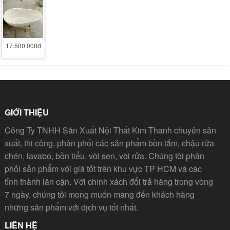
17.500.000đ
GIỚI THIỆU
Công Ty TNHH Sản Xuất Nội Thất Kim Thanh chuyên sản
xuất, thi công, phân phối các sản phẩm bồn tắm, chậu rửa
chén, lavabo, bồn tiểu, vòi sen, vòi rửa. Chúng tôi phân
phối sản phẩm với giá tốt trên khu vực TP HCM và các
tỉnh thành lân cận. Với chính xách đổi trả hàng trong vòng
7 ngày, chúng tôi mong muốn mang đến khách hàng
những sản phẩm với dịch vụ tốt nhất.
LIÊN HỆ